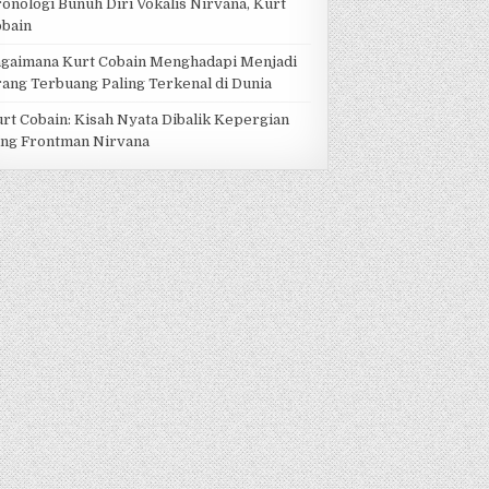
onologi Bunuh Diri Vokalis Nirvana, Kurt
obain
gaimana Kurt Cobain Menghadapi Menjadi
ang Terbuang Paling Terkenal di Dunia
rt Cobain: Kisah Nyata Dibalik Kepergian
ng Frontman Nirvana