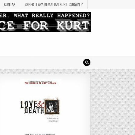
KONTAK
SEPERTI APA KEMATIAN KURT COBAIN ?