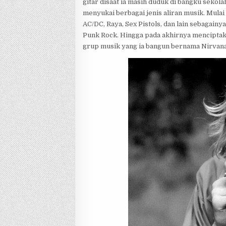
gitar disaat ia masih duduk di bangku sekol
menyukai berbagai jenis aliran musik. Mulai 
AC/DC, Raya, Sex Pistols, dan lain sebagainy
Punk Rock. Hingga pada akhirnya menciptaka
grup musik yang ia bangun bernama Nirvana