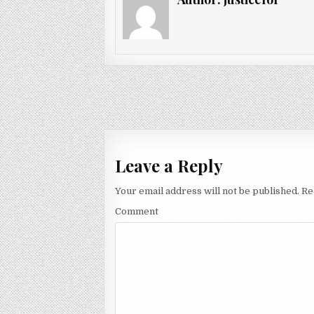
P
o
s
Leave a Reply
t
n
Your email address will not be published.
Re
a
Comment
v
i
g
a
t