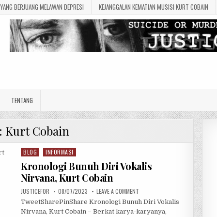
A YANG BERJUANG MELAWAN DEPRESI
KEJANGGALAN KEMATIAN MUSISI KURT COBAIN
TENTANG
:
Kurt Cobain
BLOG
INFORMASI
P
o
Kronologi Bunuh Diri Vokalis
s
Nirvana, Kurt Cobain
t
JUSTICEFOR
08/07/2023
LEAVE A COMMENT
e
d
TweetSharePinShare Kronologi Bunuh Diri Vokalis
i
Nirvana, Kurt Cobain – Berkat karya-karyanya,