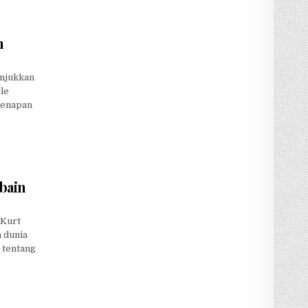
n
unjukkan
tle
 senapan
bain
 Kurt
 dunia
t tentang