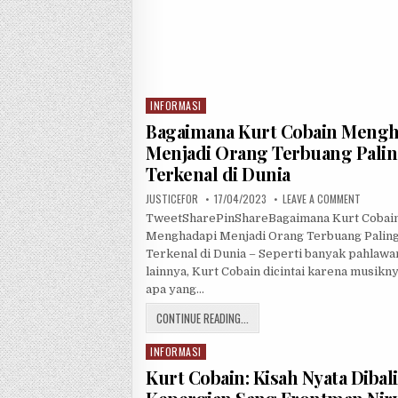
INFORMASI
P
o
Bagaimana Kurt Cobain Mengh
s
Menjadi Orang Terbuang Pali
t
Terkenal di Dunia
e
d
JUSTICEFOR
17/04/2023
LEAVE A COMMENT
i
TweetSharePinShareBagaimana Kurt Cobai
n
Menghadapi Menjadi Orang Terbuang Palin
Terkenal di Dunia – Seperti banyak pahlaw
lainnya, Kurt Cobain dicintai karena musikn
apa yang…
CONTINUE READING...
INFORMASI
P
o
Kurt Cobain: Kisah Nyata Dibal
s