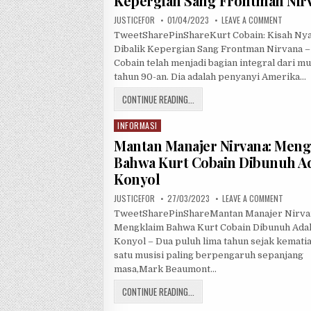
Kepergian Sang Frontman Nir
t
JUSTICEFOR
01/04/2023
LEAVE A COMMENT
e
d
TweetSharePinShareKurt Cobain: Kisah Ny
i
Dibalik Kepergian Sang Frontman Nirvana –
n
Cobain telah menjadi bagian integral dari m
tahun 90-an. Dia adalah penyanyi Amerika…
CONTINUE READING...
INFORMASI
P
o
Mantan Manajer Nirvana: Men
s
Bahwa Kurt Cobain Dibunuh A
t
Konyol
e
d
JUSTICEFOR
27/03/2023
LEAVE A COMMENT
i
TweetSharePinShareMantan Manajer Nirva
n
Mengklaim Bahwa Kurt Cobain Dibunuh Ada
Konyol – Dua puluh lima tahun sejak kematia
satu musisi paling berpengaruh sepanjang
masa,Mark Beaumont…
CONTINUE READING...