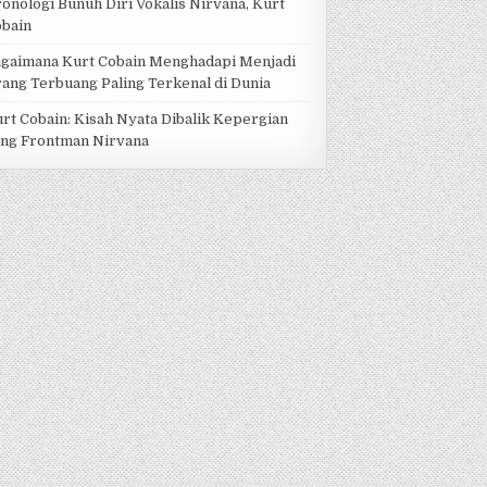
onologi Bunuh Diri Vokalis Nirvana, Kurt
obain
gaimana Kurt Cobain Menghadapi Menjadi
ang Terbuang Paling Terkenal di Dunia
rt Cobain: Kisah Nyata Dibalik Kepergian
ng Frontman Nirvana