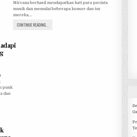
n
Nirvana berhasil mendapatkan hati para pecinta
musik dan memulai beberapa konser dan tur
mereka,…
CONTINUE READING...
adapi
ng
n
g
an punk
ya dan
Se
Ga
Pr
ik
T