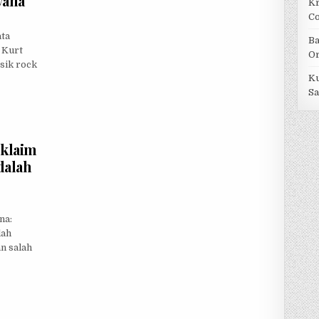
vana
Kr
C
ata
Ba
 Kurt
Or
usik rock
Ku
Sa
gklaim
dalah
na:
lah
n salah