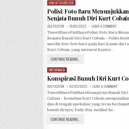
UNCATEGORIZED
P
o
Polisi: Foto Baru Menunjukkan
s
Senjata Bunuh Diri Kurt Cobai
t
JUSTICEFOR
10/03/2023
LEAVE A COMMENT
e
d
TweetSharePinSharePolisi: Foto Baru Men
i
Senjata Bunuh Diri Kurt Cobain – Polisi Seat
n
merilis foto-foto baru pada hari Kamis dari
Kurt Cobain, yang menurut Kantor…
CONTINUE READING...
INFORMASI
P
o
Konspirasi Bunuh Diri Kurt Co
s
JUSTICEFOR
02/03/2023
LEAVE A COMMENT
t
TweetSharePinShareKonspirasi Bunuh Diri
e
Cobain – Kematian Kurt Cobain mengejutkan
d
dan di tengah spekulasi yang terus berlanju
i
bunuh dirinya, Daily Star melihat ke…
n
CONTINUE READING...