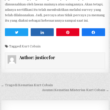
dimusnahkan oleh lawan mainnya atau saingannya. Akan tetapi,
adanya sertifikasi itu telah membuktikan melalui survey yang
telah dilaksanakan. Jadi, percaya atau tidak percaya ya memang
itu yang diakui sebagai kebenarannya sampai saat ini.
Tweet
Share
Pin
Share
Tagged
Kurt Cobain
Author:
justicefor
← Tragedi Kematian Kurt Cobain
P
Asumsi Kematian Misterius Kurt Cobain →
o
s