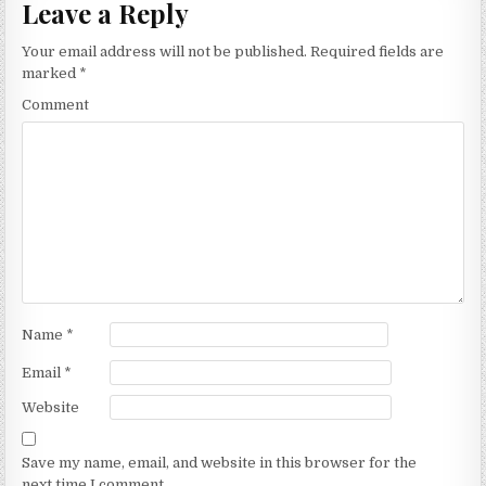
t
Leave a Reply
n
Your email address will not be published.
Required fields are
a
marked
*
v
Comment
i
g
a
t
i
o
n
Name
*
Email
*
Website
Save my name, email, and website in this browser for the
next time I comment.