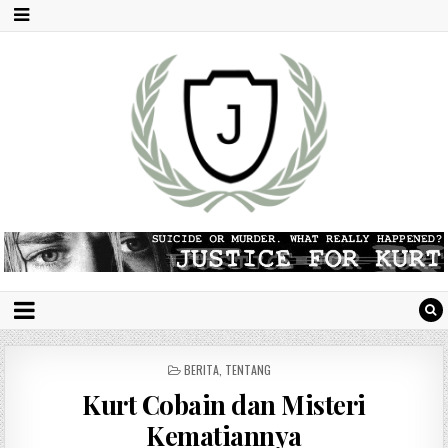
P
BERITA
,
TENTANG
O
Kurt Cobain dan Misteri
S
T
Kematiannya
E