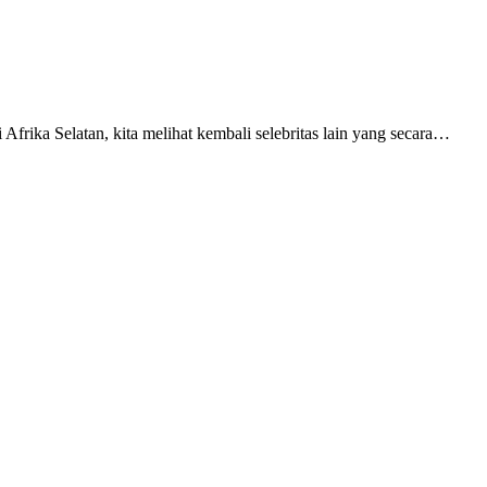
frika Selatan, kita melihat kembali selebritas lain yang secara…