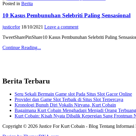
Posted in
Berita
10 Kasus Pembunuhan Selebriti Paling Sensasional
justicefor
18/10/2021
Leave a comment
TweetSharePinShare10 Kasus Pembunuhan Selebriti Paling Sensasional 
Continue Reading...
Berita Terbaru
Seru Sekali Bermain Game slot Pada Situs Slot Gacor Online
Provider dan Game Slot Terbaik di Situs Slot Terpercaya
Kronologi Bunuh Diri Vokalis Nirvana, Kurt Cobain
Bagaimana Kurt Cobain Menghadapi Menjadi Orang Terbuang 
Kurt Cobain: Kisah Nyata Dibalik Kepergian Sang Frontman 
Copyright © 2026 Justice For Kurt Cobain - Blog Tentang Informas