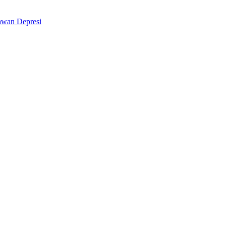
awan Depresi