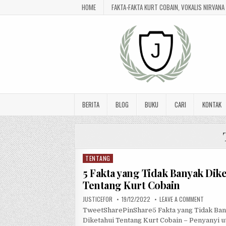
HOME
FAKTA-FAKTA KURT COBAIN, VOKALIS NIRVAN
BERITA
BLOG
BUKU
CARI
KONTAK
TENTANG
P
o
5 Fakta yang Tidak Banyak Dik
s
Tentang Kurt Cobain
t
JUSTICEFOR
19/12/2022
LEAVE A COMMENT
e
d
TweetSharePinShare5 Fakta yang Tidak Ba
i
Diketahui Tentang Kurt Cobain – Penyanyi 