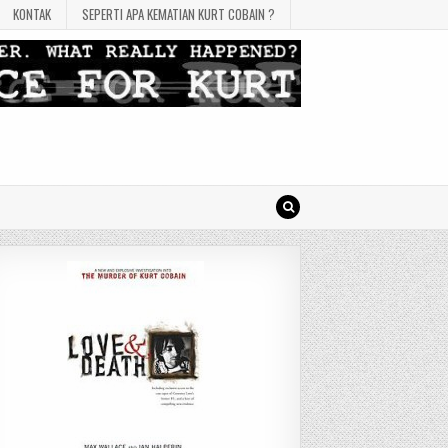
KONTAK
SEPERTI APA KEMATIAN KURT COBAIN ?