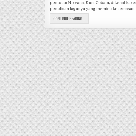
n
pentolan Nirvana, Kurt Cobain, dikenal kare
penulisan lagunya yang memicu kecemasan
CONTINUE READING...