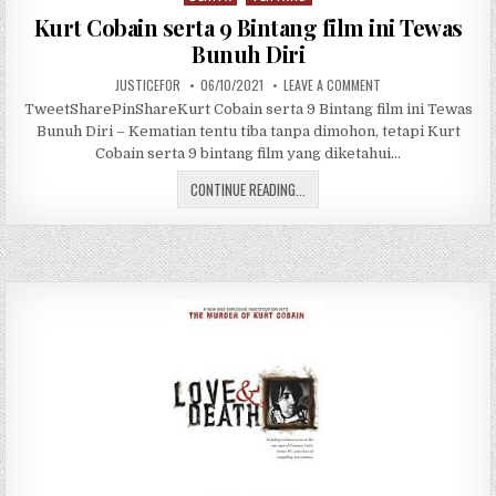
o
Kurt Cobain serta 9 Bintang film ini Tewas
s
Bunuh Diri
t
JUSTICEFOR
06/10/2021
LEAVE A COMMENT
e
d
TweetSharePinShareKurt Cobain serta 9 Bintang film ini Tewas
i
Bunuh Diri – Kematian tentu tiba tanpa dimohon, tetapi Kurt
n
Cobain serta 9 bintang film yang diketahui…
CONTINUE READING...