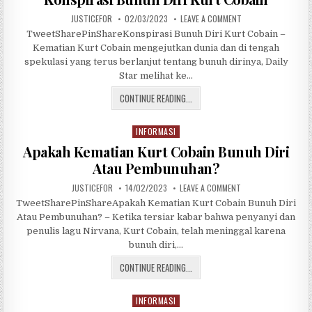
s
JUSTICEFOR
02/03/2023
LEAVE A COMMENT
t
TweetSharePinShareKonspirasi Bunuh Diri Kurt Cobain –
e
Kematian Kurt Cobain mengejutkan dunia dan di tengah
d
spekulasi yang terus berlanjut tentang bunuh dirinya, Daily
i
Star melihat ke…
n
CONTINUE READING...
INFORMASI
P
o
Apakah Kematian Kurt Cobain Bunuh Diri
s
Atau Pembunuhan?
t
JUSTICEFOR
14/02/2023
LEAVE A COMMENT
e
d
TweetSharePinShareApakah Kematian Kurt Cobain Bunuh Diri
i
Atau Pembunuhan? – Ketika tersiar kabar bahwa penyanyi dan
n
penulis lagu Nirvana, Kurt Cobain, telah meninggal karena
bunuh diri,…
CONTINUE READING...
INFORMASI
P