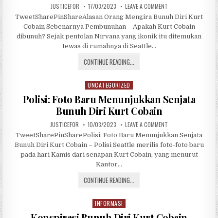
JUSTICEFOR
17/03/2023
LEAVE A COMMENT
e
d
TweetSharePinShareAlasan Orang Mengira Bunuh Diri Kurt
i
Cobain Sebenarnya Pembunuhan – Apakah Kurt Cobain
n
dibunuh? Sejak pentolan Nirvana yang ikonik itu ditemukan
tewas di rumahnya di Seattle…
CONTINUE READING...
UNCATEGORIZED
P
o
Polisi: Foto Baru Menunjukkan Senjata
s
Bunuh Diri Kurt Cobain
t
JUSTICEFOR
10/03/2023
LEAVE A COMMENT
e
d
TweetSharePinSharePolisi: Foto Baru Menunjukkan Senjata
i
Bunuh Diri Kurt Cobain – Polisi Seattle merilis foto-foto baru
n
pada hari Kamis dari senapan Kurt Cobain, yang menurut
Kantor…
CONTINUE READING...
INFORMASI
P
o
Konspirasi Bunuh Diri Kurt Cobain