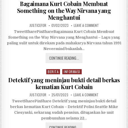
o
Bagaimana Kurt Cobain Membuat
s
Something on the Way Nirvana yang
t
Menghantui
e
d
JUSTICEFOR
01/02/2023
LEAVE A COMMENT
i
TweetSharePinShareBagaimana Kurt Cobain Membuat
n
Something on the Way Nirvana yang Menghantui – Lagu yang
paling sulit untuk direkam pada mahakarya Nirvana tahun 1991
Nevermind bukanlah…
CONTINUE READING...
BERITA
INFORMASI
P
o
Detektif yang meninjau bukti detail berkas
s
kematian Kurt Cobain
t
JUSTICEFOR
25/01/2023
LEAVE A COMMENT
e
d
TweetSharePinShare Detektif yang meninjau bukti detail
i
berkas kematian Kurt Cobain – Detektif Polisi Seattle Mike
n
Ciesynski, sekarang sudah pensiun, ditugaskan ke unit
pembunuhan selama 22…
CONTINUE READING...